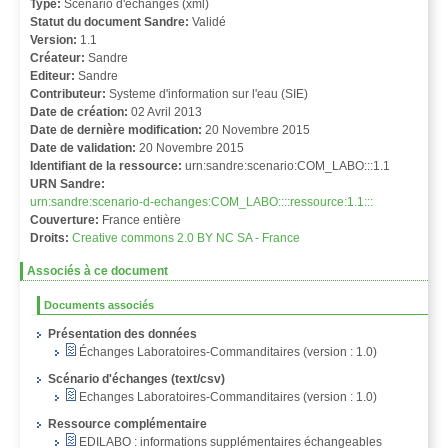
Type:
Scénario d'échanges (xml)
Statut du document Sandre:
Validé
Version:
1.1
Créateur:
Sandre
Editeur:
Sandre
Contributeur:
Systeme d'information sur l'eau (SIE)
Date de création:
02 Avril 2013
Date de dernière modification:
20 Novembre 2015
Date de validation:
20 Novembre 2015
Identifiant de la ressource:
urn:sandre:scenario:COM_LABO:::1.1
URN Sandre:
urn:sandre:scenario-d-echanges:COM_LABO::::ressource:1.1:::
Couverture:
France entière
Droits:
Creative commons 2.0 BY NC SA - France
Associés à ce document
Documents associés
Présentation des données
Échanges Laboratoires-Commanditaires (version : 1.0)
Scénario d'échanges (text/csv)
Echanges Laboratoires-Commanditaires (version : 1.0)
Ressource complémentaire
EDILABO : informations supplémentaires échangeables