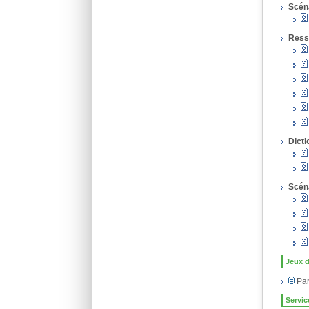
Scéna
Ress
Dicti
Scén
Jeux 
Par
Servic