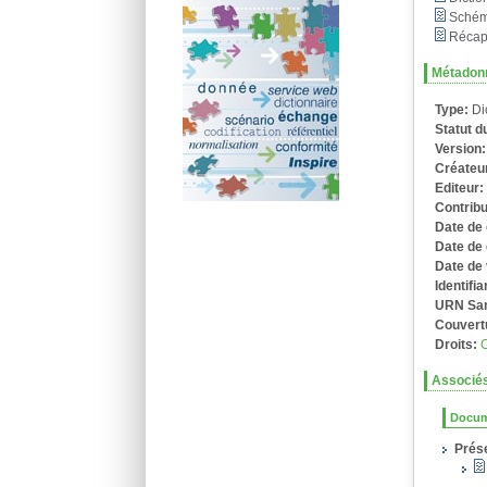
Sché
Récapi
Métadon
Type:
Di
Statut 
Version
Créateu
Editeur
Contrib
Date de 
Date de 
Date de 
Identifi
URN Sa
Couvert
Droits:
Associé
Docum
Prés