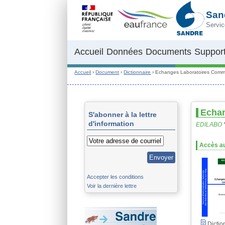
Aller au contenu principal
San
Servic
Accueil
Données
Documents
Support
Accueil
›
Document
›
Dictionnaire
›
Echanges Laboratoires Comm
Echan
S'abonner à la lettre
d'information
EDILABO
Accès au
Accepter les conditions
Voir la dernière lettre
Dictio