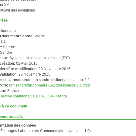
ma XML
tulatif des évolutions
nées
ctionnaire
du document Sandre:
Validé
:
1.1
r:
Sandre
:
Sandre
uteur:
Systeme d'information sur l'eau (SIE)
création:
02 Avril 2013
dernière modification:
20 Novembre 2015
validation:
20 Novembre 2015
ant de la ressource:
urn:sandre:dictionnaire:sa_lab::1.1
ndre:
urn:sandre:dictionnaire:LAB::::ressource:1.1:::xsd
ure:
France
Creative commons 2.0 BY NC SA - France
s à ce document
ents associés
entation des données
Échanges Laboratoires-Commanditaires (version : 1.0)