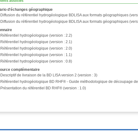
ents associés
ario d'échanges géographique
Diffusion du référentiel hydrogéologique BDLISA aux formats géographiques (versi
Diffusion du référentiel hydrogéologique BDLISA aux formats géographiques (versi
onnaire
Référentiel hydrogéologique (version : 2.2)
Référentiel hydrogéologique (version : 2.1)
Référentiel hydrogéologique (version : 2.0)
Référentiel hydrogéologique (version : 1.1)
Référentiel hydrogéologique (version : 0.8)
ource complémentaire
Descriptif de livraison de la BD LISA version 2 (version : 3)
Référentiel hydrogéologique BD RHF® - Guide méthodologique de découpage des e
Présentation du référentiel BD RHF® (version : 1.0)