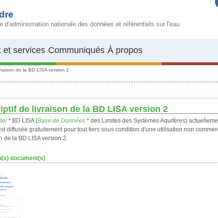
dre
e d'administration nationale des données et référentiels sur l'eau
 et services
Communiqués
À propos
ivraison de la BD LISA version 2
iptif de livraison de la BD LISA version 2
iel
*
BD LISA (
Base de Données
*
des Limites des Systèmes Aquifères) actuellemen
est diffusée gratuitement pour tout tiers sous condition d'une utilisation non comme
on de la BD LISA version 2.
(x) document(s)