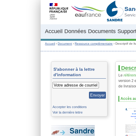
Aller au contenu principal
San
Servic
Accueil
Données
Documents
Support
Accueil
›
Document
›
Ressource complémentaire
›
Descriptif de l
Descr
S'abonner à la lettre
d'information
Le
référent
version 2 
de livrais
Accès au
Accepter les conditions
Voir la dernière lettre