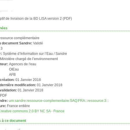
ptif de livraison de la BD LISA version 2 (PDF)
nées
ssource complémentaire
du document Sandre:
Validé
:
3
r:
Système d’Information sur l’Eau / Sandre
:
Ministère chargé de l’environnement
uteur:
Agences de l'eau
OIEau
AFB
création:
01 Janvier 2018
dernière modification:
01 Janvier 2018
validation:
01 Janvier 2018
:
PDF
ndre:
urn:sandre:ressource-complementaire:SAQ:FRA:::ressource:3:::
ure:
France entière
Creative commons 2.0 BY NC SA - France
s à ce document