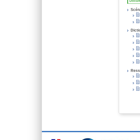
Docum
Scén
Dicti
Ress