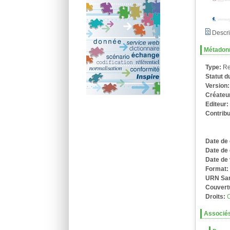
Descri
Métadon
Type:
Re
Statut 
Version
Créateu
Editeur
Contrib
Date de 
Date de 
Date de 
Format
URN Sa
Couvert
Droits:
Associé