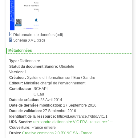
Dictionnaire de données (pdf)
Schéma XML (xsd)
Métadonnées
Type:
Dictionnaire
Statut du document Sandre:
Obsolète
Version:
1
Créateur:
Système d’Information sur l’Eau / Sandre
Editeur:
Ministère chargé de l’environnement
Contributeur:
SCHAPI
OIEau
Date de création:
23 Avril 2014
Date de dernière modification:
27 Septembre 2016
Date de validation:
27 Septembre 2016
Identifiant de la ressource:
http://id.eaufrance.fr/ddd/VIC/1
URN Sandre:
urn:sandre:dictionnaire:VIC:FRA:::ressource:1:::
Couverture:
France entière
Droits:
Creative commons 2.0 BY NC SA - France