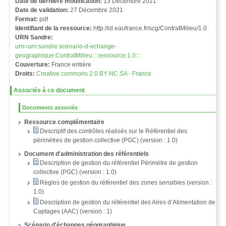
Date de dernière modification:
13 Décembre 2021
Date de validation:
27 Décembre 2021
Format:
pdf
Identifiant de la ressource:
http://id.eaufrance.fr/scg/ContratMilieu/1.0
URN Sandre:
urn=urn:sandre:scenario-d-echange-
geographique:ContratMilieu::::ressource:1.0:::
Couverture:
France entière
Droits:
Creative commons 2.0 BY NC SA - France
Associés à ce document
Documents associés
Ressource complémentaire
Descriptif des contrôles réalisés sur le Référentiel des
périmètres de gestion collective (PGC) (version : 1.0)
Document d'administration des référentiels
Description de gestion du référentiel Périmètre de gestion
collective (PGC) (version : 1.0)
Règles de gestion du référentiel des zones sensibles (version :
1.0)
Description de gestion du référentiel des Aires d’Alimentation de
Captages (AAC) (version : 1)
Scénario d'échanges géographique