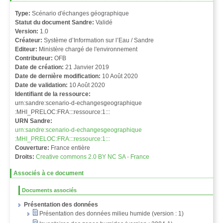
Type:
Scénario d'échanges géographique
Statut du document Sandre:
Validé
Version:
1.0
Créateur:
Système d’Information sur l’Eau / Sandre
Editeur:
Ministère chargé de l'environnement
Contributeur:
OFB
Date de création:
21 Janvier 2019
Date de dernière modification:
10 Août 2020
Date de validation:
10 Août 2020
Identifiant de la ressource:
urn:sandre:scenario-d-echangesgeographique
:MHI_PRELOC:FRA:::ressource:1:::
URN Sandre:
urn:sandre:scenario-d-echangesgeographique
:MHI_PRELOC:FRA:::ressource:1:::
Couverture:
France entière
Droits:
Creative commons 2.0 BY NC SA - France
Associés à ce document
Documents associés
Présentation des données
Présentation des données milieu humide (version : 1)