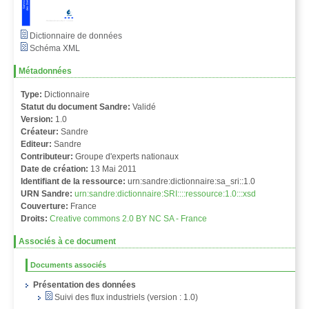
Dictionnaire de données
Schéma XML
Métadonnées
Type:
Dictionnaire
Statut du document Sandre:
Validé
Version:
1.0
Créateur:
Sandre
Editeur:
Sandre
Contributeur:
Groupe d'experts nationaux
Date de création:
13 Mai 2011
Identifiant de la ressource:
urn:sandre:dictionnaire:sa_sri::1.0
URN Sandre:
urn:sandre:dictionnaire:SRI::::ressource:1.0:::xsd
Couverture:
France
Droits:
Creative commons 2.0 BY NC SA - France
Associés à ce document
Documents associés
Présentation des données
Suivi des flux industriels (version : 1.0)