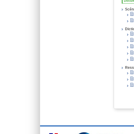
Docum
Scén
Dicti
Ress