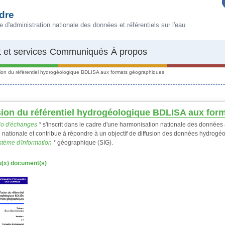
dre
e d'administration nationale des données et référentiels sur l'eau
 et services
Communiqués
À propos
sion du référentiel hydrogéologique BDLISA aux formats géographiques
sion du référentiel hydrogéologique BDLISA aux fo
io d'échanges
*
s'inscrit dans le cadre d'une harmonisation nationale des données a
 nationale et contribue à répondre à un objectif de diffusion des données hydrogéol
stème d'information
*
géographique (SIG).
(x) document(s)