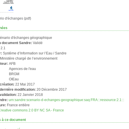
io d'échanges (pdf)
nées
énario d'échanges géographique
du document Sandre:
Validé
:
2.1
r:
Système d’Information sur l’Eau / Sandre
:
Ministère chargé de l’environnement
uteur:
AFB
Agences de l'eau
BRGM
OIEau
création:
22 Mai 2017
dernière modification:
20 Décembre 2017
validation:
22 Janvier 2018
ndre:
urn:sandre:scenario-d-echanges-geographique:saq:FRA:::ressource:2.1:::
ure:
France entière
Creative commons 2.0 BY NC SA - France
s à ce document