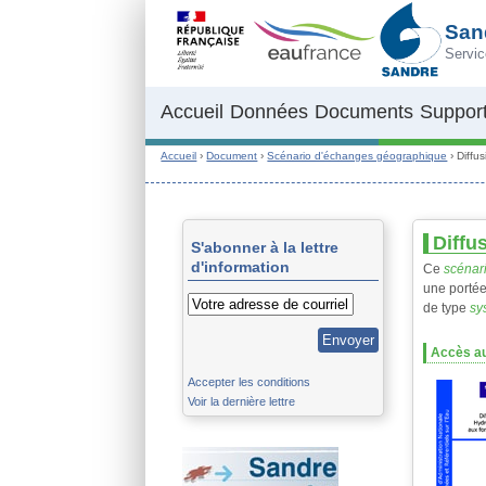
Aller au contenu principal
San
Servic
Accueil
Données
Documents
Support
Accueil
›
Document
›
Scénario d'échanges géographique
›
Diffu
Diffu
S'abonner à la lettre
d'information
Ce
scénar
une portée
de type
sy
Accès au
Accepter les conditions
Voir la dernière lettre