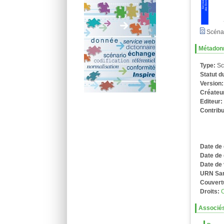
Scénar
Métadon
Type:
Sc
Statut 
Version
Créateu
Editeur
Contrib
Date de 
Date de 
Date de 
URN Sa
Couvert
Droits:
Associé