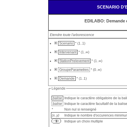
SCENARIO D'
EDILABO: Demande d
Etendre toute l'arborescence
Scenario
* (1..1)
Intervenant
* (1..∞)
StationPrelevement
* (1..∞)
GroupeParametres
* (0..∞)
Demande
* (1..1)
Légende
balise
Indique le caractère obligatoire de la bal
balise
Indique le caractère facultatif de la balis
*
Non nul si renseigné
(x..y)
Indique le nombre d'occurences minimum
Indique un choix multiple