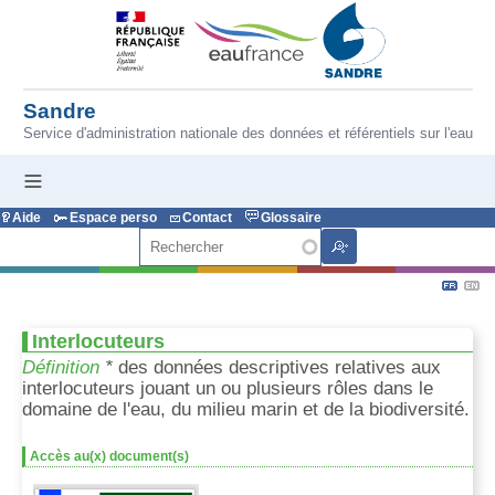
Aller au contenu principal
Sandre
Service d'administration nationale des données et référentiels sur l'eau
Aide
Espace perso
Contact
Glossaire
Rechercher
Interlocuteurs
Définition
*
des
données
descriptives
relatives
aux
interlocuteurs
jouant
un
ou
plusieurs
rôles
dans
le
domaine de l'eau, du milieu marin et de la biodiversité.
Accès au(x) document(s)