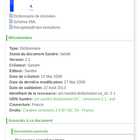
Dictionnaire de données
Schéma XML
Récapitulatif des évolutions
Métadonnées
Type:
Dictionnaire
Statut du document Sandre:
Validé
Version:
2.1
Créateur:
Sandre
Editeur:
Sandre
Date de création:
15 Mai 2008
Date de dernière modification:
27 Mai 2008
Date de validation:
22 Août 2013
Identifiant de la ressource:
urn:sandre:dictionnaire:sa_dc::2.1
URN Sandre:
urn:sandre:dictionnaire:DC::::ressource:2.1:::xsd
Couverture:
France
Droits:
Creative commons 2.0 BY NC SA - France
Associés à ce document
Documents associés