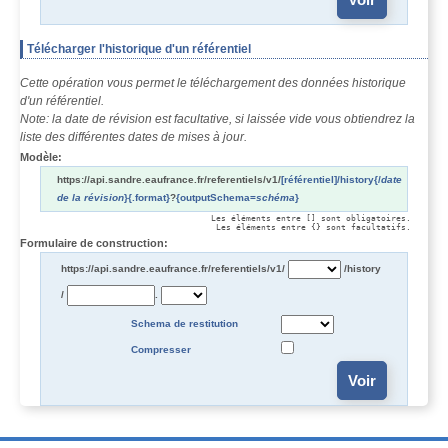
Télécharger l'historique d'un référentiel
Cette opération vous permet le téléchargement des données historique
d'un référentiel.
Note: la date de révision est facultative, si laissée vide vous obtiendrez la
liste des différentes dates de mises à jour.
Modèle:
https://api.sandre.eaufrance.fr/referentiels/v1/
[référentiel]
/history
{/
date
de la révision
}
{.format}
?
{outputSchema=
schéma
}
Les éléments entre [] sont obligatoires.

Les éléments entre {} sont facultatifs.
Formulaire de construction:
https://api.sandre.eaufrance.fr/referentiels/v1/
/history
Date
/
.
Schema de restitution
Compresser