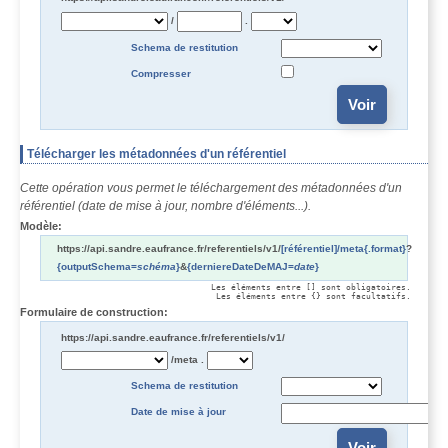
/
.
Schema de restitution
Compresser
Télécharger les métadonnées d'un référentiel
Cette opération vous permet le téléchargement des métadonnées d'un
référentiel (date de mise à jour, nombre d'éléments...).
Modèle:
https://api.sandre.eaufrance.fr/referentiels/v1/
[référentiel]
/meta
{.format}
?
{outputSchema=
schéma
}
&
{derniereDateDeMAJ=
date
}
Les éléments entre [] sont obligatoires.

Les éléments entre {} sont facultatifs.
Formulaire de construction:
https://api.sandre.eaufrance.fr/referentiels/v1/
/meta
.
Schema de restitution
Date de mise à jour
Date