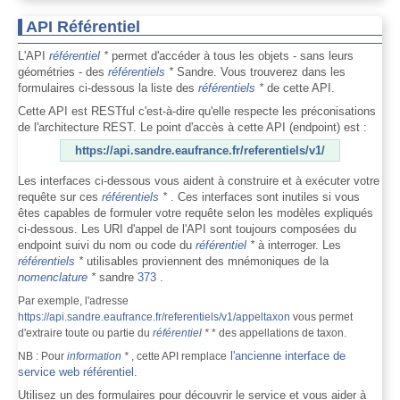
API Référentiel
L'API
référentiel
*
permet d'accéder à tous les objets - sans leurs
géométries - des
référentiels
*
Sandre. Vous trouverez dans les
formulaires ci-dessous la liste des
référentiels
*
de cette API.
Cette API est RESTful c'est-à-dire qu'elle respecte les préconisations
de l'architecture REST. Le point d'accès à cette API (endpoint) est :
https://api.sandre.eaufrance.fr/referentiels/v1/
Les interfaces ci-dessous vous aident à construire et à exécuter votre
requête sur ces
référentiels
*
. Ces interfaces sont inutiles si vous
êtes capables de formuler votre requête selon les modèles expliqués
ci-dessous. Les URI d'appel de l'API sont toujours composées du
endpoint suivi du nom ou code du
référentiel
*
à interroger. Les
référentiels
*
utilisables proviennent des mnémoniques de la
nomenclature
*
sandre
373
.
Par exemple, l'adresse
https://api.sandre.eaufrance.fr/referentiels/v1/appeltaxon
vous permet
d'extraire toute ou partie du
référentiel
*
* des appellations de taxon.
l'ancienne interface de
NB : Pour
information
*
, cette API remplace
service web référentiel.
Utilisez un des formulaires pour découvrir le service et vous aider à