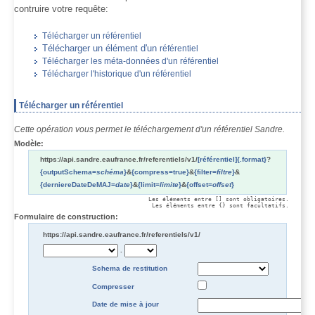
contruire votre requête:
Télécharger un référentiel
Télécharger un élément d'un
référentiel
Télécharger les méta-données d'un référentiel
Télécharger l'historique d'un référentiel
Télécharger un référentiel
Cette opération vous permet le téléchargement d'un référentiel Sandre.
Modèle:
https://api.sandre.eaufrance.fr/referentiels/v1/
[référentiel]
{.format}
?
{outputSchema=
schéma
}
&
{compress=true}
&
{filter=
filtre
}
&
{derniereDateDeMAJ=
date
}
&
{limit=
limite
}
&
{offset=
offset
}
Les éléments entre [] sont obligatoires.

Les éléments entre {} sont facultatifs.
Formulaire de construction:
https://api.sandre.eaufrance.fr/referentiels/v1/
.
Schema de restitution
Compresser
Date de mise à jour
Date