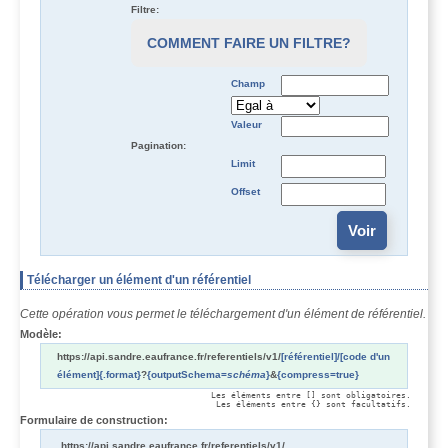
Filtre:
COMMENT FAIRE UN FILTRE?
Champ
Valeur
Pagination:
Limit
Offset
Télécharger un élément d'un référentiel
Cette opération vous permet le téléchargement d'un élément de référentiel.
Modèle:
https://api.sandre.eaufrance.fr/referentiels/v1/
[référentiel]
/[code d'un
élément]
{.format}
?
{outputSchema=
schéma
}
&
{compress=true}
Les éléments entre [] sont obligatoires.

Les éléments entre {} sont facultatifs.
Formulaire de construction:
https://api.sandre.eaufrance.fr/referentiels/v1/