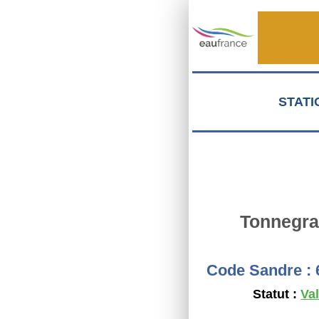
Aller au contenu principal
STATI
Tonnegr
Code Sandre :
Statut :
Va