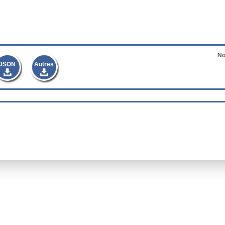
No
JSON
Autres