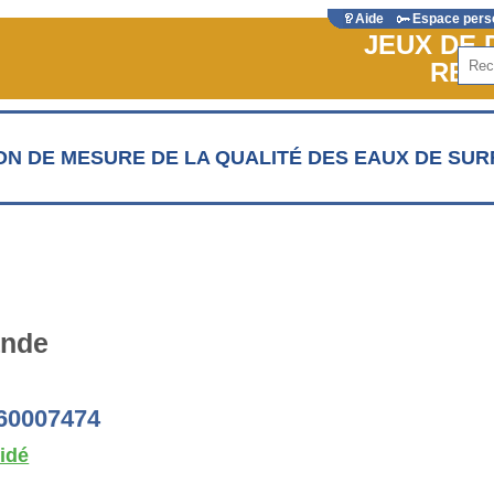
Aide
Espace pers
JEUX DE
Rech
REF
ON DE MESURE DE LA QUALITÉ DES EAUX DE SU
ande
 60007474
lidé