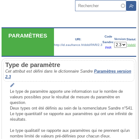
Aller au contenu principal
Rechercher
PARAMÈTRES
Code
Version:
URI:
Statut:
Sandre:
http://id.eaufrance.fr/ddd/PAR/2.3
Validé
PAR
Type de paramètre
Cet attribut est défini dans le dictionnaire Sandre
Paramètres version
2.3
Le type de paramètre apporte une information sur le nombre de 
valeurs possibles pour le résultat de mesure du paramètre en 
question.

Deux types ont été définis au sein de la nomenclature Sandre n°541.

Le type quantitatif se rapporte aux paramètres qui ont une infinité de 
résultats.

Le type qualitatif se rapporte aux paramètres qui ne prennent qu'un 
nombre limité de valeurs pré-définies pour chacun d'eux.