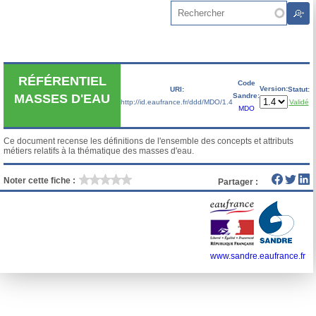
Aller au contenu principal
Rechercher
RÉFÉRENTIEL
Code
Version:
URI:
Statut:
Sandre:
MASSES D'EAU
http://id.eaufrance.fr/ddd/MDO/1.4
Validé
MDO
Ce document recense les définitions de l'ensemble des concepts et attributs 
métiers relatifs à la thématique des masses d'eau.
Noter cette fiche :
Partager :
www.sandre.eaufrance.fr