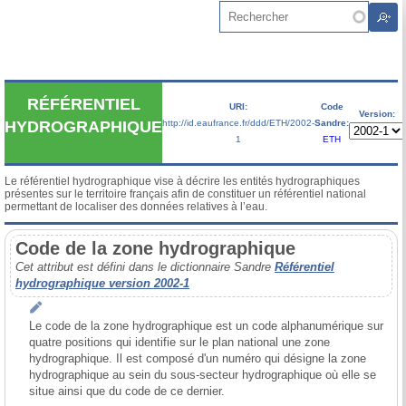
Aller au contenu principal
Rechercher
RÉFÉRENTIEL
URI:
Code
Version:
http://id.eaufrance.fr/ddd/ETH/2002-
Sandre:
HYDROGRAPHIQUE
1
ETH
Le référentiel hydrographique vise à décrire les entités hydrographiques 
présentes sur le territoire français afin de constituer un référentiel national 
permettant de localiser des données relatives à l’eau.
Code de la zone hydrographique
Cet attribut est défini dans le dictionnaire Sandre
Référentiel
hydrographique version 2002-1
Le code de la zone hydrographique est un code alphanumérique sur 
quatre positions qui identifie sur le plan national une zone 
hydrographique. Il est composé d'un numéro qui désigne la zone 
hydrographique au sein du sous-secteur hydrographique où elle se 
situe ainsi que du code de ce dernier.
