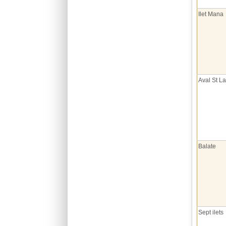
Ilet Mana
Aval St L
Balate
Sept ilets