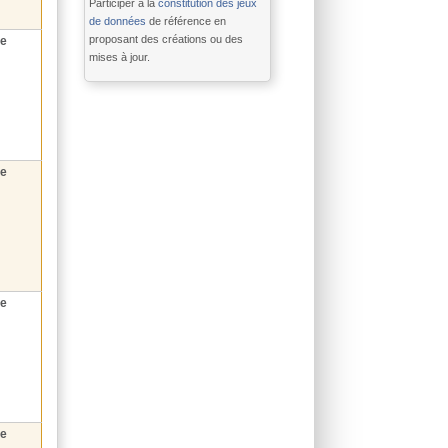
Participer à la
constitution des jeux
de données
de référence en
proposant des créations ou des
he
mises à jour.
he
he
he