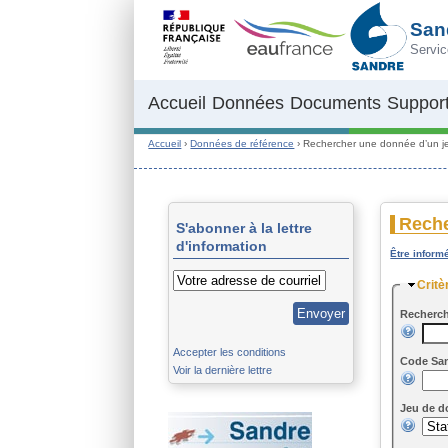
Aller au contenu principal
San
Servic
Accueil
Données
Documents
Support
Accueil
›
Données de référence
›
Rechercher une donnée d’un j
Reche
S'abonner à la lettre
d'information
Être inform
Masq
Critè
Recherch
Accepter les conditions
Code San
Voir la dernière lettre
Jeu de d