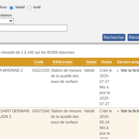
Tout
Validé
Gelé
création
es résulats de 1 à 100 sur les 40388 réponses
Code
Référentiel
Statut
Dates
Service pro
 A BRIONNE 2
03221535
Station de mesure
Validé
Créé le
Voir la fic
de la qualité des
2025-
eaux de surface
07-27
Mis à
jour le
2025-
07-27
 SAINT GERMAIN
03071540
Station de mesure
Validé
Créé le
Voir la fic
AJON 2
de la qualité des
2016-
eaux de surface
05-24
Mis à
jour le