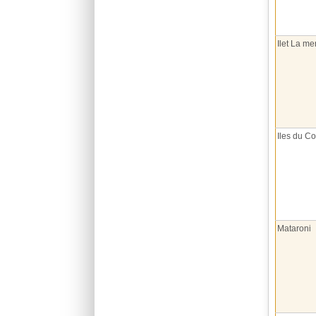
Ilet La me
Iles du C
Mataroni