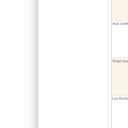
Aval conf
Singe ro
Les Roch