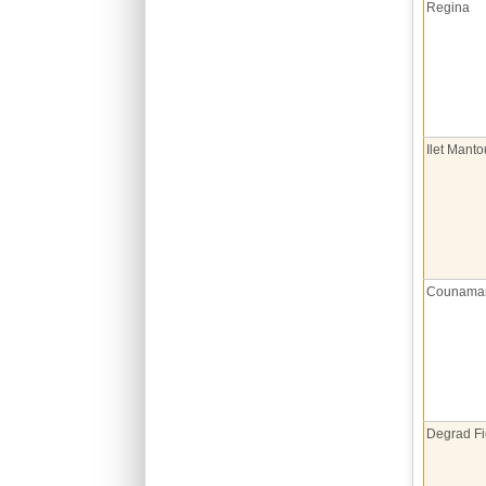
Regina
Ilet Manto
Counam
Degrad F