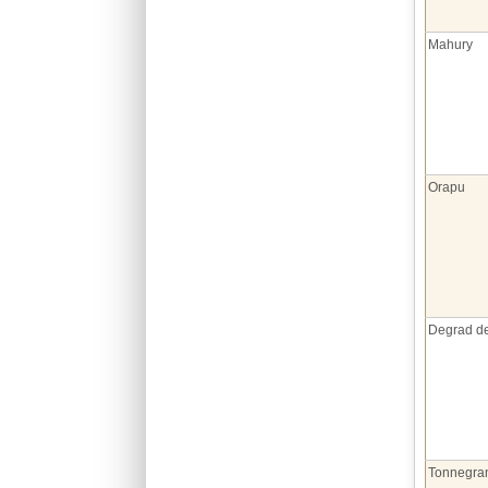
Mahury
Orapu
Degrad d
Tonnegra