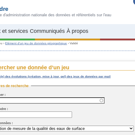
dre
e d'administration nationale des données et référentiels sur l'eau
 et services
Communiqués
À propos
eu
›
Elément d'un jeu de données géographique
›
Validé
rcher une donnée d’un jeu
é(e) des évolutions (création, mise à jour, gel) des jeux de données par mail
uer
res de recherche
er :
dre :
onnées :