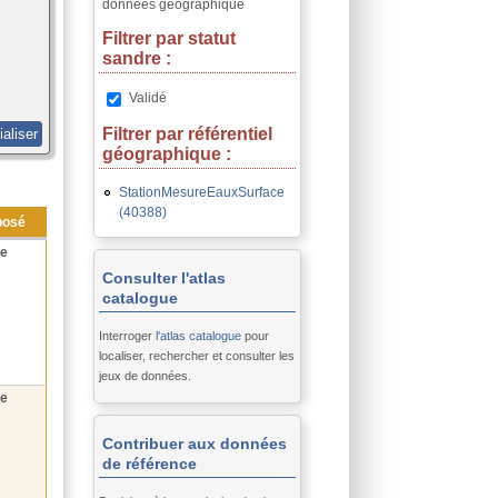
données géographique filter
données géographique
Filtrer par statut
sandre :
Remove Validé filter
Validé
Filtrer par référentiel
géographique :
StationMesureEauxSurface
(40388)
Apply
posé
StationMesureEauxSurface
he
filter
Consulter l'atlas
catalogue
Interroger
l'atlas catalogue
pour
localiser, rechercher et consulter les
jeux de données.
he
Contribuer aux données
de référence