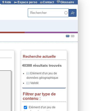
Aide
Espace perso
Contact
Glossaire
Rechercher
Recherche actuelle
40388 résultats trouvés
(-)
Remove Elément
Elément d'un jeu de
données géographique
d&#039;un jeu de données
géographique filter
(-)
Remove Validé filter
Validé
Filtrer par type de
contenu :
Remove Elément d'un jeu de
Elément d'un jeu de