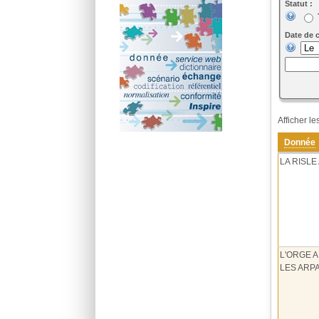
Statut :
Date de 
Afficher l
Donnée
LA RISLE
L'ORGE A
LES ARP