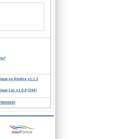
hp?
ique en Rivière v1.1.3
ique Lac v1.0.0 [244]
72900066]