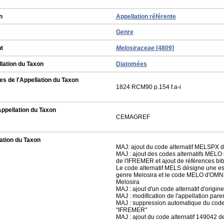
n
Appellation référente
Genre
t
Melosiraceae
[4809]
llation du Taxon
Diatomées
s de l'Appellation du Taxon
1824 RCM90 p.154 f.a-i
Appellation du Taxon
CEMAGREF
ation du Taxon
MAJ: ajout du code alternatif MELSP
MAJ : ajout des codes alternatifs ME
de l'IFREMER et ajout de références bi
Le code alternatif MELS désigne une e
genre Melosira et le code MELO d'OMNI
Melosira
MAJ : ajout d'un code alternatif d'origi
MAJ : modification de l'appellation pare
MAJ : suppression automatique du code a
"IFREMER"
MAJ : ajout du code alternatif 149042 