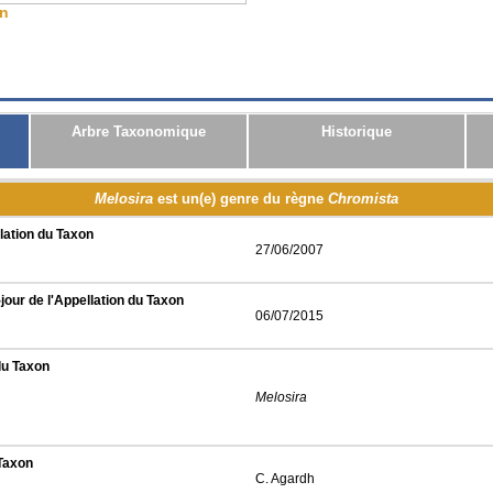
on
CSV
JSON
RDF
Arbre Taxonomique
Historique
Melosira
est un(e) genre du règne
Chromista
lation du Taxon
27/06/2007
jour de l'Appellation du Taxon
06/07/2015
du Taxon
Melosira
 Taxon
C. Agardh