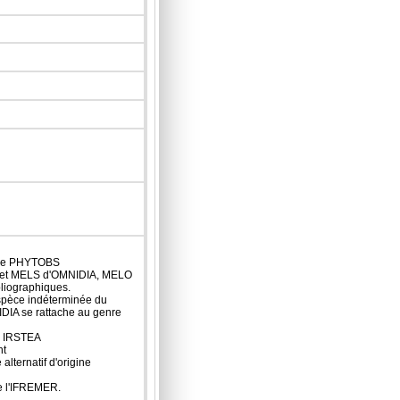
X de PHYTOBS
LO et MELS d'OMNIDIA, MELO
bliographiques.
spèce indéterminée du
DIA se rattache au genre
ne IRSTEA
nt
lternatif d'origine
de l'IFREMER.