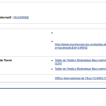
lternatif :
QUADRIGE
http://www.marinespecies.org/aphia.p
p=taxdetails&id=149042
 du Taxon
Table de l'Indice Biologique Macrophyt
[225]
Table de l'Indice Biologique Macrophyt
Office International de l'Eau [314901