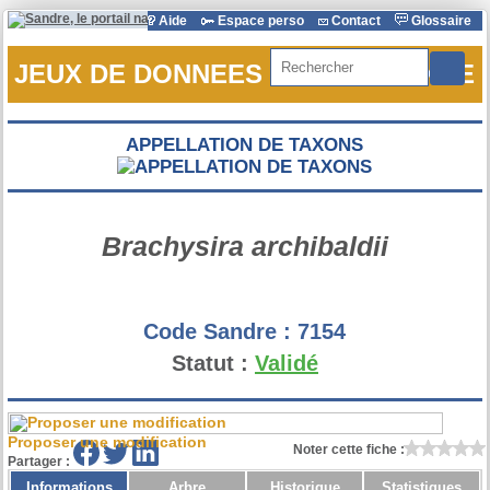
Aide
Espace perso
Contact
Glossaire
Rechercher
JEUX DE DONNEES DE REFERENCE
APPELLATION DE TAXONS
Brachysira archibaldii
Code Sandre :
7154
Statut :
Validé
Proposer une modification
Noter cette fiche :
Partager :
Informations
Arbre
Historique
Statistiques