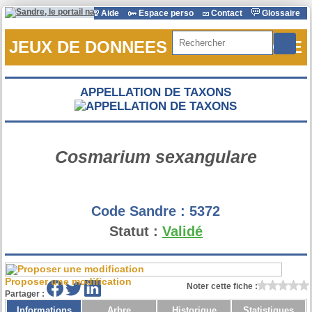
Aide
Espace perso
Contact
Glossaire
Rechercher
JEUX DE DONNEES DE REFERENCE
APPELLATION DE TAXONS
Cosmarium sexangulare
Code Sandre :
5372
Statut :
Validé
Proposer une modification
Noter cette fiche :
Partager :
Informations
Arbre
Historique
Statistiques