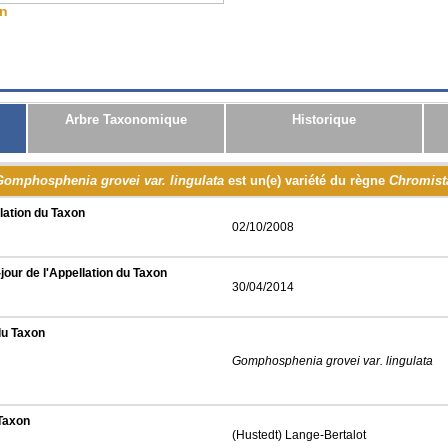
on
CSV
JSON
RDF
Arbre Taxonomique
Historique
Gomphosphenia grovei var. lingulata
est un(e) variété du règne
Chromist
lation du Taxon
02/10/2008
jour de l'Appellation du Taxon
30/04/2014
du Taxon
Gomphosphenia grovei var. lingulata
 Taxon
(Hustedt) Lange-Bertalot