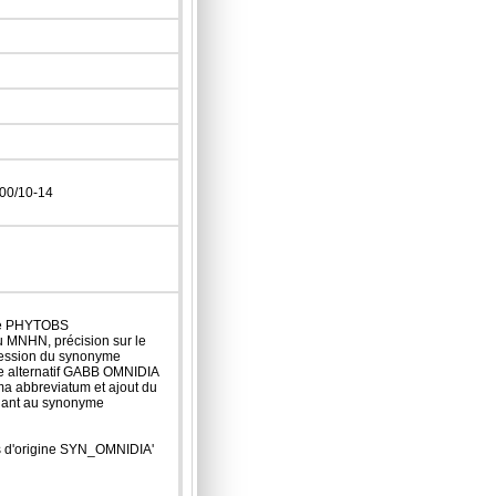
00/10-14
 de PHYTOBS
u MNHN, précision sur le
pression du synonyme
e alternatif GABB OMNIDIA
 abbreviatum et ajout du
chant au synonyme
fs d'origine SYN_OMNIDIA'