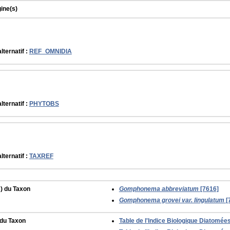
gine(s)
lternatif :
REF_OMNIDIA
lternatif :
PHYTOBS
lternatif :
TAXREF
) du Taxon
Gomphonema abbreviatum
[7616]
Gomphonema grovei var. lingulatum
[
 du Taxon
Table de l'Indice Biologique Diatomées