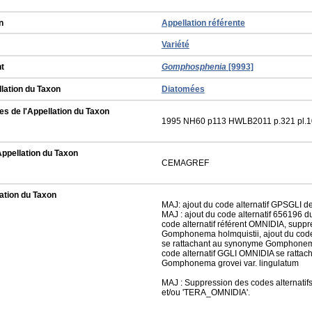
n
Appellation référente
Variété
t
Gomphosphenia
[9993]
llation du Taxon
Diatomées
s de l'Appellation du Taxon
1995 NH60 p113 HWLB2011 p.321 pl.1
Appellation du Taxon
CEMAGREF
ation du Taxon
MAJ: ajout du code alternatif GPSGLI
MAJ : ajout du code alternatif 656196 d
code alternatif référent OMNIDIA, sup
Gomphonema holmquistii, ajout du cod
se rattachant au synonyme Gomphonema
code alternatif GGLI OMNIDIA se ratta
Gomphonema grovei var. lingulatum
MAJ : Suppression des codes alternati
et/ou 'TERA_OMNIDIA'.