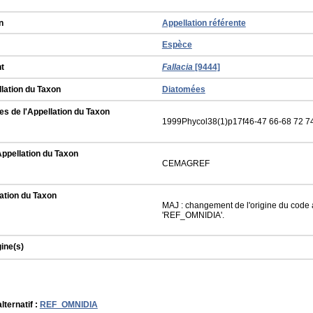
n
Appellation référente
Espèce
t
Fallacia
[9444]
llation du Taxon
Diatomées
s de l'Appellation du Taxon
1999Phycol38(1)p17f46-47 66-68 72 7
Appellation du Taxon
CEMAGREF
ation du Taxon
MAJ : changement de l'origine du code a
'REF_OMNIDIA'.
gine(s)
lternatif :
REF_OMNIDIA