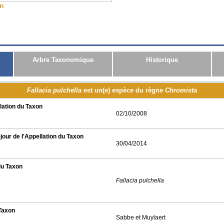
on
CSV
JSON
RDF
Arbre Taxonomique
Historique
Fallacia pulchella
est un(e) espèce du règne
Chromista
lation du Taxon
02/10/2008
jour de l'Appellation du Taxon
30/04/2014
du Taxon
Fallacia pulchella
 Taxon
Sabbe et Muylaert