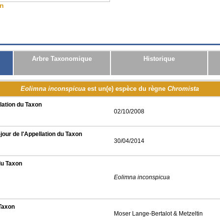
on
CSV
JSON
RDF
Arbre Taxonomique
Historique
Eolimna inconspicua
est un(e) espèce du règne
Chromista
lation du Taxon
02/10/2008
jour de l'Appellation du Taxon
30/04/2014
du Taxon
Eolimna inconspicua
 Taxon
Moser Lange-Bertalot & Metzeltin