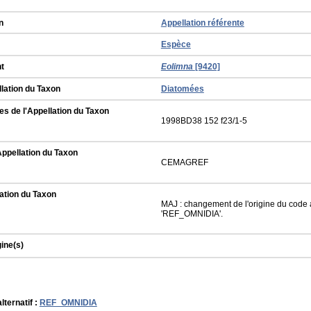
n
Appellation référente
Espèce
t
Eolimna
[9420]
llation du Taxon
Diatomées
s de l'Appellation du Taxon
1998BD38 152 f23/1-5
Appellation du Taxon
CEMAGREF
ation du Taxon
MAJ : changement de l'origine du code a
'REF_OMNIDIA'.
gine(s)
lternatif :
REF_OMNIDIA