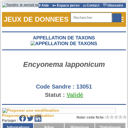
Aide
Espace perso
Contact
Glossaire
Rechercher
JEUX DE DONNEES DE REFERENCE
APPELLATION DE TAXONS
Encyonema lapponicum
Code Sandre :
13051
Statut :
Validé
Proposer une modification
Noter cette fiche :
Partager :
Informations
Arbre
Historique
Statistiques