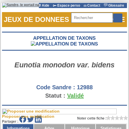
Aide
Espace perso
Contact
Glossaire
Rechercher
JEUX DE DONNEES DE REFERENCE
APPELLATION DE TAXONS
Eunotia monodon var. bidens
Code Sandre :
12988
Statut :
Validé
Proposer une modification
Noter cette fiche :
Partager :
Informations
Arbre
Historique
Statistiques