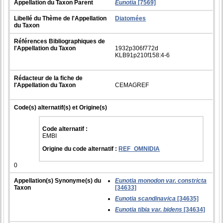
Appellation du Taxon Parent
Eunotia
[7569]
Libellé du Thème de l'Appellation
Diatomées
du Taxon
Références Bibliographiques de
l'Appellation du Taxon
1932p306f772d
KLB91p210f158:4-6
Rédacteur de la fiche de
l'Appellation du Taxon
CEMAGREF
Code(s) alternatif(s) et Origine(s)
Code alternatif :
EMBI
Origine du code alternatif :
REF_OMNIDIA
0
Appellation(s) Synonyme(s) du
Eunotia monodon var. constricta
Taxon
[34633]
Eunotia scandinavica
[34635]
Eunotia tibia var. bidens
[34634]