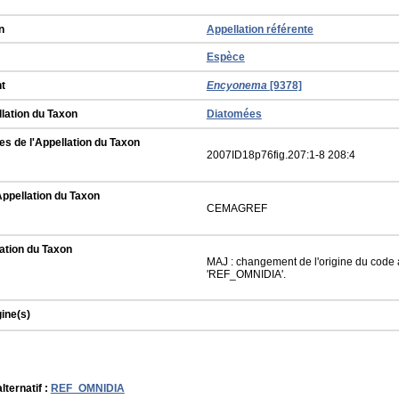
n
Appellation référente
Espèce
t
Encyonema
[9378]
llation du Taxon
Diatomées
s de l'Appellation du Taxon
2007ID18p76fig.207:1-8 208:4
Appellation du Taxon
CEMAGREF
ation du Taxon
MAJ : changement de l'origine du code a
'REF_OMNIDIA'.
gine(s)
lternatif :
REF_OMNIDIA