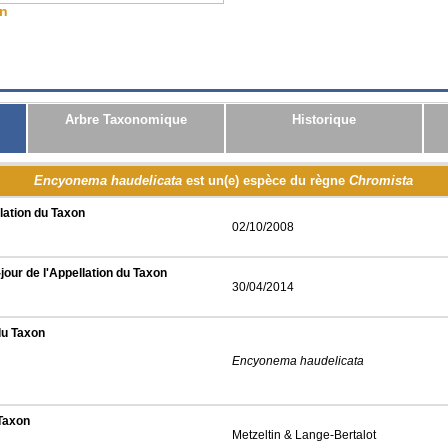
on
CSV
JSON
RDF
Arbre Taxonomique
Historique
Encyonema haudelicata
est un(e) espèce du règne
Chromista
lation du Taxon
02/10/2008
jour de l'Appellation du Taxon
30/04/2014
du Taxon
Encyonema haudelicata
 Taxon
Metzeltin & Lange-Bertalot