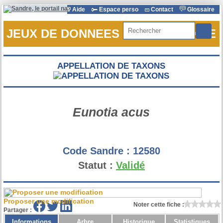
Aide
Espace perso
Contact
Glossaire
Rechercher
JEUX DE DONNEES DE REFERENCE
APPELLATION DE TAXONS
Eunotia acus
Code Sandre :
12580
Statut :
Validé
Proposer une modification
Noter cette fiche :
Partager :
Informations
Arbre
Historique
Statistiques