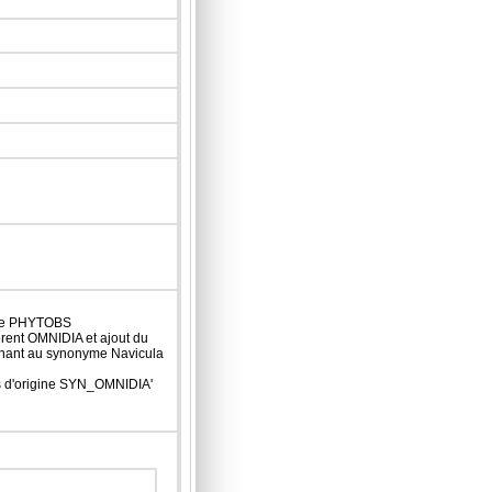
 de PHYTOBS
férent OMNIDIA et ajout du
chant au synonyme Navicula
fs d'origine SYN_OMNIDIA'