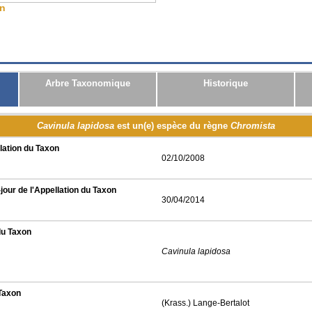
on
CSV
JSON
RDF
Arbre Taxonomique
Historique
Cavinula lapidosa
est un(e) espèce du règne
Chromista
lation du Taxon
02/10/2008
jour de l'Appellation du Taxon
30/04/2014
du Taxon
Cavinula lapidosa
 Taxon
(Krass.) Lange-Bertalot