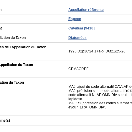
n
Appellation référente
Espèce
t
Cavinula
[9410]
llation du Taxon
Diatomées
s de l'Appellation du Taxon
1996ID2p30f24:17a-b ID6f21/25-26
Appellation du Taxon
CEMAGREF
ation du Taxon
MAJ: ajout du code alternatif CAVLAP
MAJ: précision sur le code alternatif ré
code alternatif NLAP OMNIDIA se ratta
lapidosa
MAJ : Suppression des codes alternati
et/ou 'TERA_OMNIDIA'.
gine(s)