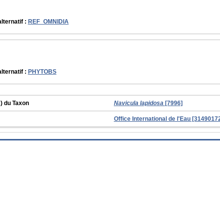
lternatif :
REF_OMNIDIA
lternatif :
PHYTOBS
) du Taxon
Navicula lapidosa
[7996]
Office International de l'Eau [314901