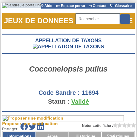
Aide
Espace perso
Contact
Glossaire
Rechercher
JEUX DE DONNEES DE REFERENCE
APPELLATION DE TAXONS
Cocconeiopsis pullus
Code Sandre :
11694
Statut :
Validé
Proposer une modification
Noter cette fiche :
Partager :
Informations
Arbre
Historique
Statistiques