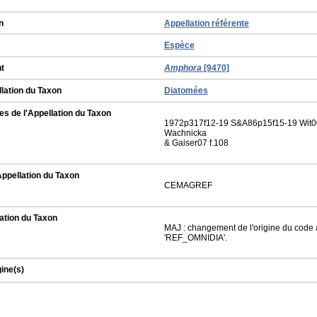
n
Appellation référente
Espèce
t
Amphora
[9470]
llation du Taxon
Diatomées
s de l'Appellation du Taxon
1972p317f12-19 S&A86p15f15-19 Wit0
Wachnicka
& Gaiser07 f.108
Appellation du Taxon
CEMAGREF
ation du Taxon
MAJ : changement de l'origine du code a
'REF_OMNIDIA'.
gine(s)