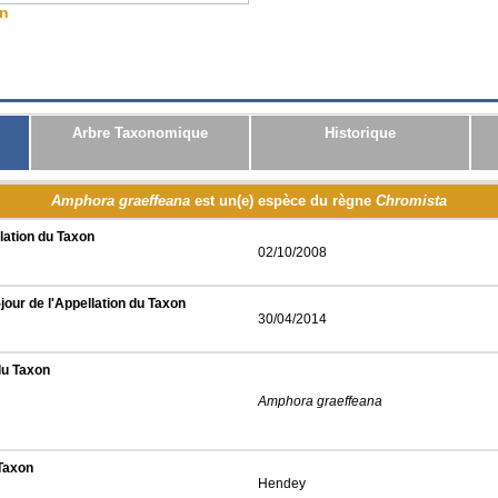
on
CSV
JSON
RDF
Arbre Taxonomique
Historique
Amphora graeffeana
est un(e) espèce du règne
Chromista
lation du Taxon
02/10/2008
jour de l'Appellation du Taxon
30/04/2014
du Taxon
Amphora graeffeana
 Taxon
Hendey