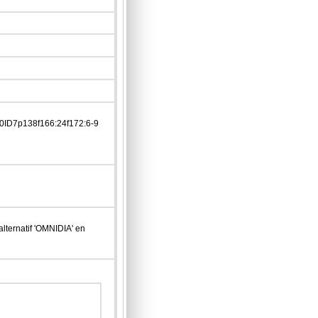
0ID7p138f166:24f172:6-9
lternatif 'OMNIDIA' en