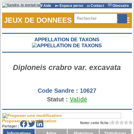
Aide
Espace perso
Contact
Glossaire
Rechercher
JEUX DE DONNEES DE REFERENCE
APPELLATION DE TAXONS
Diploneis crabro var. excavata
Code Sandre :
10627
Statut :
Validé
Proposer une modification
Noter cette fiche :
Partager :
Informations
Arbre
Historique
Statistiques