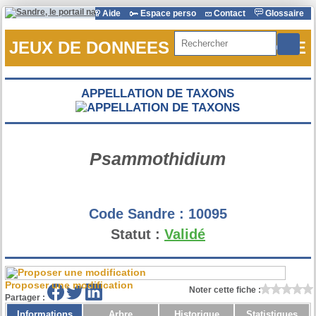
Aide
Espace perso
Contact
Glossaire
Rechercher
JEUX DE DONNEES DE REFERENCE
APPELLATION DE TAXONS
Psammothidium
Code Sandre :
10095
Statut :
Validé
Proposer une modification
Noter cette fiche :
Partager :
Informations
Arbre
Historique
Statistiques