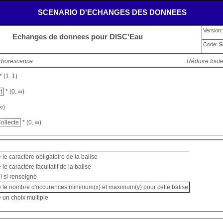
SCENARIO D'ECHANGES DES DONNEES
Version
Echanges de donnees pour DISC'Eau
Code:
S
arborescence
Réduire toute
* (1..1)
nt
* (0..∞)
∞)
Collecte
* (0..∞)
 le caractère obligatoire de la balise
 le caractère facultatif de la balise
l si renseigné
e le nombre d'occurences minimum(x) et maximum(y) pour cette balise
 un choix multiple