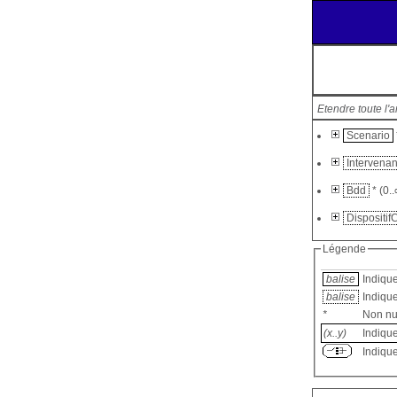
Etendre toute l'
Scenario
Intervena
Bdd
* (0..
Dispositif
Légende
balise
Indique
balise
Indique
*
Non nu
(x..y)
Indiqu
Indique