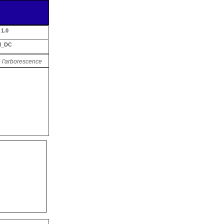
:
1.0
I_DC
 l'arborescence