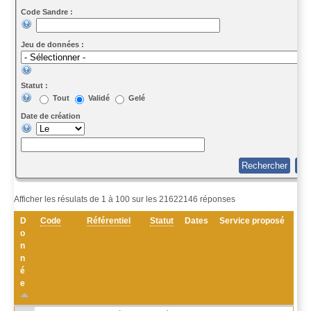
Code Sandre :
Jeu de données :
Statut :
Tout
Validé
Gelé
Date de création
Afficher les résulats de 1 à 100 sur les 21622146 réponses
D
Code
Référentiel
Statut
Dates
Service proposé
o
n
n
é
e